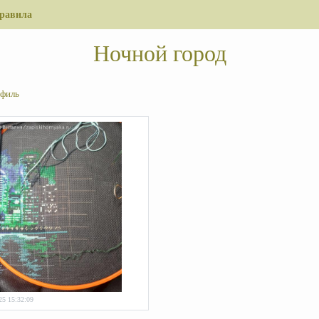
равила
Ночной город
филь
25 15:32:09