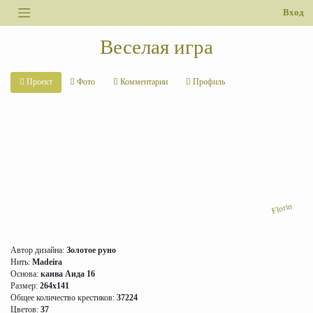
Вход
Веселая игра
Проект
Фото
Комментарии
Профиль
Florin
Автор дизайна:
Золотое руно
Нить:
Madeira
Основа:
канва Аида 16
Размер:
264x141
Общее количество крестиков:
37224
Цветов:
37