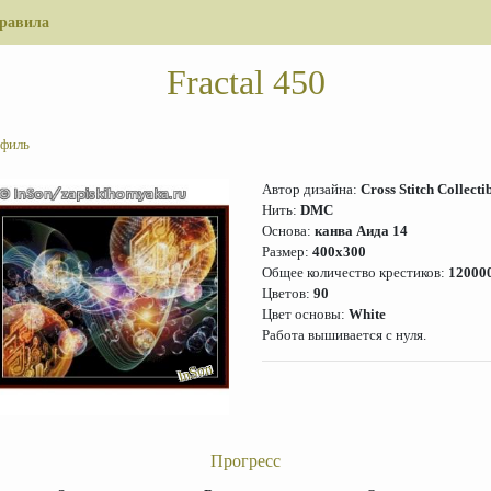
равила
Fractal 450
филь
Автор дизайна:
Cross Stitch Collecti
Нить:
DMC
Основа:
канва Аида 14
Размер:
400x300
Общее количество крестиков:
12000
Цветов:
90
Цвет основы:
White
Работа вышивается с нуля.
InSon
Прогресс