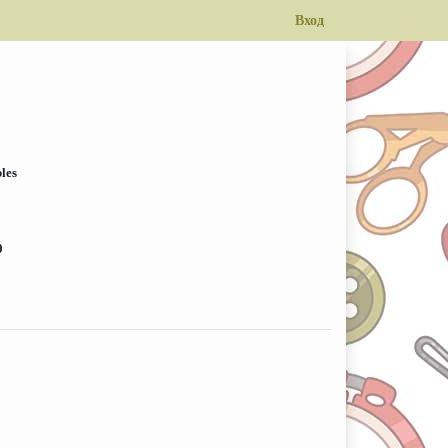
Вход
bles
0