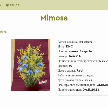
р
Правила
Mimosa
филь
Автор дизайна:
не знаю
Нить:
DMC
Основа:
канва Аида 14
Размер:
143x214
Общее количество крестиков:
17270
Цветов:
10
Цвет основы:
Red
Работа вышивается с нуля.
Дата начала:
15.02.2024
InSon
Планируется вышить к дате:
31.12.
Проект завершен:
04.11.2024