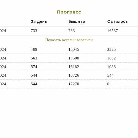
Прогресс
За день
Вышито
Осталось
2024
733
733
16537
Показать остальные записи
2024
488
15045
2225
2024
563
15608
1662
2024
574
16182
1088
2024
544
16726
544
2024
544
17270
0