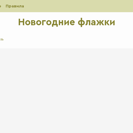
р
Правила
Новогодние флажки
ль