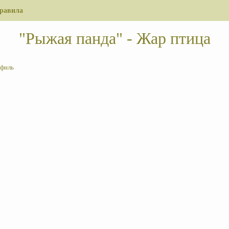
равила
"Рыжая панда" - Жар птица
филь