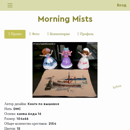
Вход
Morning Mists
Проект
Фото
Комментарии
Профиль
InSon
Автор дизайна:
Книги по вышивке
Нить:
DMC
Основа:
канва Аида 16
Размер:
104x66
Общее количество крестиков:
2154
Цветов:
15