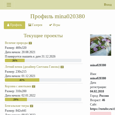
Вход
Профиль mina020380
Профиль
Галерея
Игры
Текущие проекты
Величие природы
Размер: 469x320
Дата начала: 20.08.2021
Планируется вышить к дате:31.12.2026
26%
mina020380
Летний венок (дизайнер Светлана Гамова)
Размер: 230x215
Имя:
Дата начала: 01.12.2021
mina020380
45%
Дата
Корзина с анютками
регистрации:
Размер: 310x200
04.02.2018
Дата начала: 02.01.2022
Город:
Россия
29%
Возраст:
46
Сайт:
Бенгальские тигры
https://rutube.ru/
Размер: 842x441