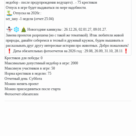
недобор - после предупреждения ведущего) . - 75 крестиков
Отпуск в игре будет выдаваться по мере надобности.
Отпуска на 2026г.:
ser_tany -1 неделя (отчет:25.04)
Новогодние каникулы : 26.12.26, 02.01.27, 09.01.27.
Замена проектов разрешена (но с такой же тематикой). Итак любители живой
природы, давайте соберемся в тесный и дружный кружок, будем вышивать и
рассказывать друг другу интересные истории про животных. Добро пожаловать!
Даты обязательных фотоотчетов на 2026 год : 29.08, 26.09, 31.10, 28.11
Крестиков для победы: 0
Максимально допустимый недобор в игре: 2000
Максимум участников в игре: 50
Норма крестиков в неделю: 75
Отчетный день: Суббота
Можно менять проект
Можно присоединиться после старта
Фотоотчет обязателен