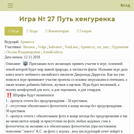
Вход
Игра № 27 Путь кенгуренка
Игра
Ходы
Комментарии
Галерея
Ведущий:
Аринесса
Участники:
Лисенок
;
Volga
;
kalivanor
;
VetaLana
;
Аринесса
;
ser_tany
;
Одуванчик
;
Оксана Владимировна
;
AnnaKozlova
Дата начала: 12.11.2018
Описание:
Приглашаю всех желающих принять участие в игре, основной
темой которой будет мир живой природы, в частности фауна. Название игре дала
книга моего любимого английского писателя Джеральда Даррелла. Как вы уже
поняли в игре принимают участие проекты со вскими зверушками и птичками, а
также можно добавить бабочек, жучков и паучков. Игра будет неспешной, а
посему комфортной для всех, и для черепашек, и для гепардов.
Штрафы будут назначаться:
1 - пропуск отчета без предупреждения - 50 крестиков;
2 - отсутствие обязательного фотоотчета в конце месяца без предупреждения -
50 крестиков.
3 - пропуск отчета с обязательным фото в конце месяца без предупрежения и так
же начисляется штраф за присутствие на фото любых кодовых слов в
фотоотчетах по желанию и в обязательных фотоотчетах (при постоянном
появление "левого" К.С. на фото у игрока , весь последующий отчет пойдёт в